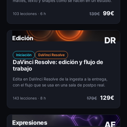
mattes, texto y shapes como se hacen en un estudio.
99€
139€
103 lecciones · 6 h
Edición
DR
Iniciación
DaVinci Resolve
DaVinci Resolve: edición y flujo de
trabajo
Edita en DaVinci Resolve de la ingesta a la entrega,
con el flujo que se usa en una sala de postpo real.
129€
179€
143 lecciones · 8 h
Expresiones
AE