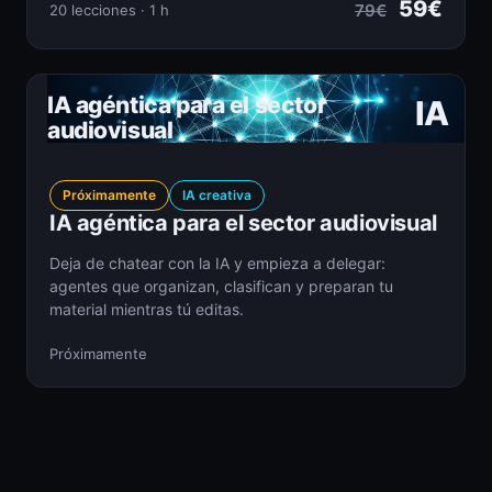
59€
79€
20 lecciones · 1 h
IA agéntica para el sector
IA
audiovisual
Próximamente
IA creativa
IA agéntica para el sector audiovisual
Deja de chatear con la IA y empieza a delegar:
agentes que organizan, clasifican y preparan tu
material mientras tú editas.
Próximamente