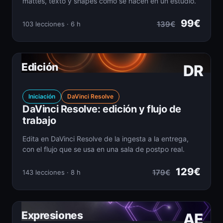
mattes, texto y shapes como se hacen en un estudio.
99€
139€
103 lecciones · 6 h
Edición
DR
Iniciación
DaVinci Resolve
DaVinci Resolve: edición y flujo de
trabajo
Edita en DaVinci Resolve de la ingesta a la entrega,
con el flujo que se usa en una sala de postpo real.
129€
179€
143 lecciones · 8 h
Expresiones
AE