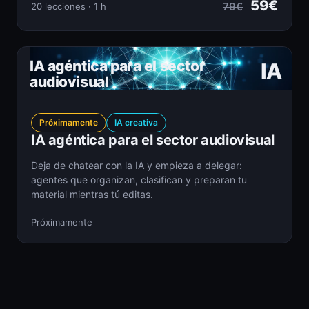
59€
79€
20 lecciones · 1 h
IA agéntica para el sector
IA
audiovisual
Próximamente
IA creativa
IA agéntica para el sector audiovisual
Deja de chatear con la IA y empieza a delegar:
agentes que organizan, clasifican y preparan tu
material mientras tú editas.
Próximamente