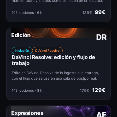
mattes, texto y shapes como se hacen en un estudio.
99€
139€
103 lecciones · 6 h
Edición
DR
Iniciación
DaVinci Resolve
DaVinci Resolve: edición y flujo de
trabajo
Edita en DaVinci Resolve de la ingesta a la entrega,
con el flujo que se usa en una sala de postpo real.
129€
179€
143 lecciones · 8 h
Expresiones
AE