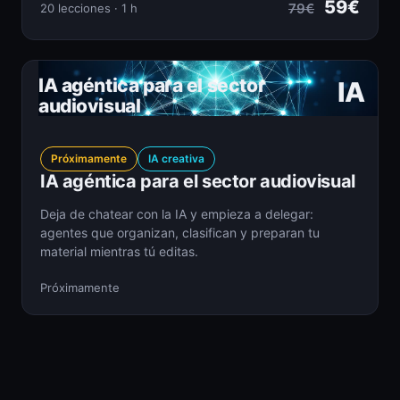
59€
79€
20 lecciones · 1 h
IA agéntica para el sector
IA
audiovisual
Próximamente
IA creativa
IA agéntica para el sector audiovisual
Deja de chatear con la IA y empieza a delegar:
agentes que organizan, clasifican y preparan tu
material mientras tú editas.
Próximamente