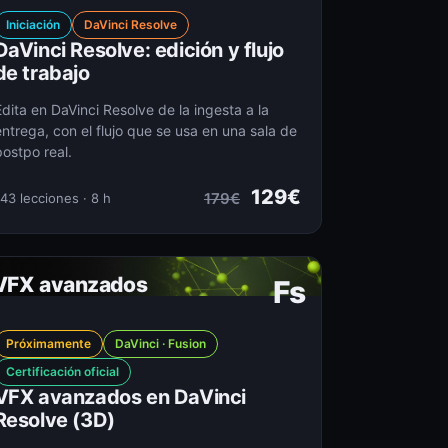
Iniciación
DaVinci Resolve
DaVinci Resolve: edición y flujo
de trabajo
Edita en DaVinci Resolve de la ingesta a la
entrega, con el flujo que se usa en una sala de
postpo real.
129€
179€
43 lecciones · 8 h
VFX avanzados
Fs
Próximamente
DaVinci · Fusion
Certificación oficial
VFX avanzados en DaVinci
Resolve (3D)