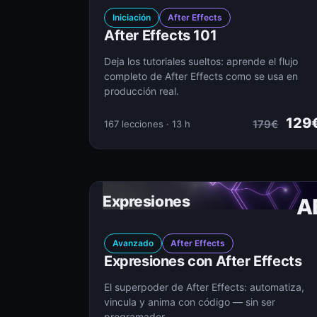
Iniciación
After Effects
After Effects 101
Deja los tutoriales sueltos: aprende el flujo
completo de After Effects como se usa en
producción real.
129
179€
167 lecciones · 13 h
Expresiones
A
Avanzado
After Effects
Expresiones con After Effects
El superpoder de After Effects: automatiza,
vincula y anima con código — sin ser
programador.