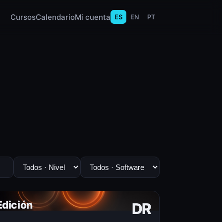
Cursos
Calendario
Mi cuenta
ES
EN
PT
Edición
DR