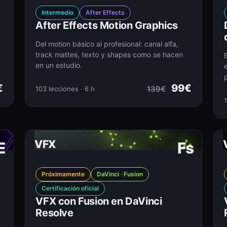
Intermedio
After Effects
After Effects Motion Graphics
Del motion básico al profesional: canal alfa,
track mattes, texto y shapes como se hacen
en un estudio.
€
99€
139€
103 lecciones · 6 h
1
VFX
E
Fs
Próximamente
DaVinci · Fusion
Certificación oficial
VFX con Fusion en DaVinci
Resolve