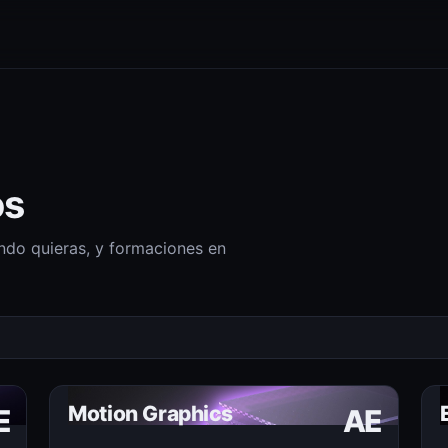
os
do quieras, y formaciones en
Motion Graphics
E
AE