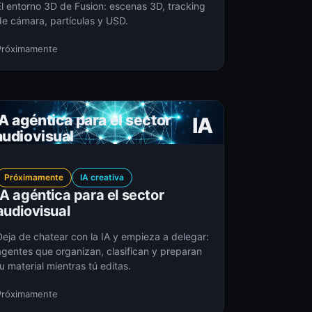
El entorno 3D de Fusion: escenas 3D, tracking
de cámara, partículas y USD.
Próximamente
IA agéntica para el sector
IA
audiovisual
Próximamente
IA creativa
IA agéntica para el sector
audiovisual
Deja de chatear con la IA y empieza a delegar:
agentes que organizan, clasifican y preparan
u material mientras tú editas.
Próximamente