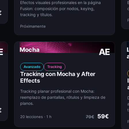
Efectos visuales profesionales en la página
Fusion: composición por nodos, keying,
€
tracking y títulos.
Próximamente
Mocha
E
AE
Avanzado
Tracking
Tracking con Mocha y After
Effects
Tracking planar profesional con Mocha:
reemplazo de pantallas, rótulos y limpieza de
planos.
€
t
59€
79€
20 lecciones · 1 h