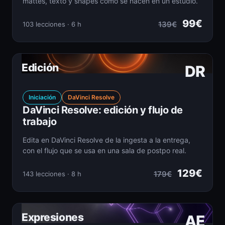
mattes, texto y shapes como se hacen en un estudio.
99€
139€
103 lecciones · 6 h
Edición
DR
Iniciación
DaVinci Resolve
DaVinci Resolve: edición y flujo de
trabajo
Edita en DaVinci Resolve de la ingesta a la entrega,
con el flujo que se usa en una sala de postpo real.
129€
179€
143 lecciones · 8 h
Expresiones
AE