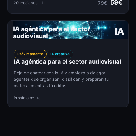
59€
79€
20 lecciones · 1 h
IA agéntica para el sector
IA
audiovisual
Próximamente
IA creativa
IA agéntica para el sector audiovisual
Deja de chatear con la IA y empieza a delegar:
agentes que organizan, clasifican y preparan tu
material mientras tú editas.
Próximamente