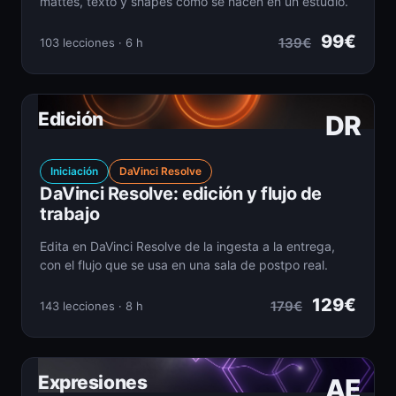
mattes, texto y shapes como se hacen en un estudio.
99€
139€
103 lecciones · 6 h
Edición
DR
Iniciación
DaVinci Resolve
DaVinci Resolve: edición y flujo de
trabajo
Edita en DaVinci Resolve de la ingesta a la entrega,
con el flujo que se usa en una sala de postpo real.
129€
179€
143 lecciones · 8 h
Expresiones
AE