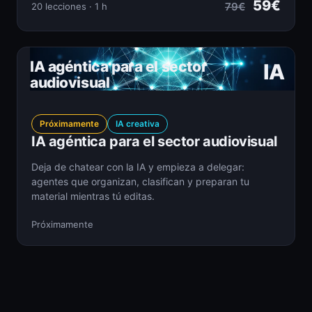
59€
79€
20 lecciones · 1 h
IA agéntica para el sector
IA
audiovisual
Próximamente
IA creativa
IA agéntica para el sector audiovisual
Deja de chatear con la IA y empieza a delegar:
agentes que organizan, clasifican y preparan tu
material mientras tú editas.
Próximamente