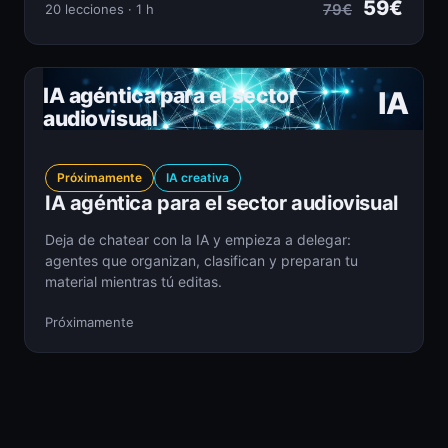
59€
79€
20 lecciones · 1 h
IA agéntica para el sector
IA
audiovisual
Próximamente
IA creativa
IA agéntica para el sector audiovisual
Deja de chatear con la IA y empieza a delegar:
agentes que organizan, clasifican y preparan tu
material mientras tú editas.
Próximamente