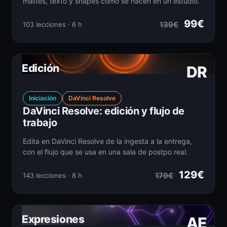
mattes, texto y shapes como se hacen en un estudio.
99€
139€
103 lecciones · 6 h
Edición
DR
Iniciación
DaVinci Resolve
DaVinci Resolve: edición y flujo de
trabajo
Edita en DaVinci Resolve de la ingesta a la entrega,
con el flujo que se usa en una sala de postpo real.
129€
179€
143 lecciones · 8 h
Expresiones
AE