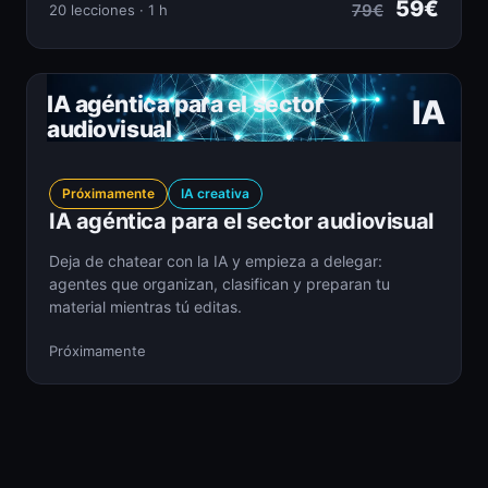
59€
79€
20 lecciones · 1 h
IA agéntica para el sector
IA
audiovisual
Próximamente
IA creativa
IA agéntica para el sector audiovisual
Deja de chatear con la IA y empieza a delegar:
agentes que organizan, clasifican y preparan tu
material mientras tú editas.
Próximamente