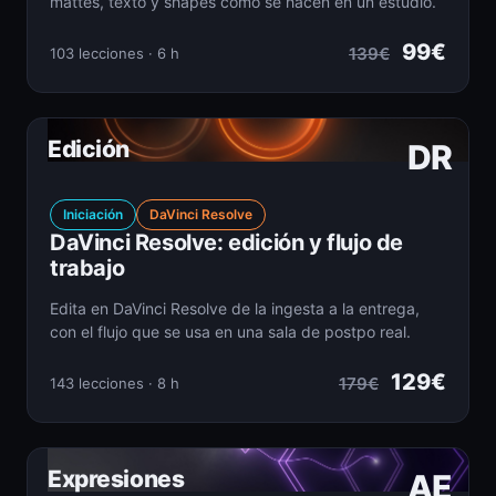
mattes, texto y shapes como se hacen en un estudio.
99€
139€
103 lecciones · 6 h
Edición
DR
Iniciación
DaVinci Resolve
DaVinci Resolve: edición y flujo de
trabajo
Edita en DaVinci Resolve de la ingesta a la entrega,
con el flujo que se usa en una sala de postpo real.
129€
179€
143 lecciones · 8 h
Expresiones
AE