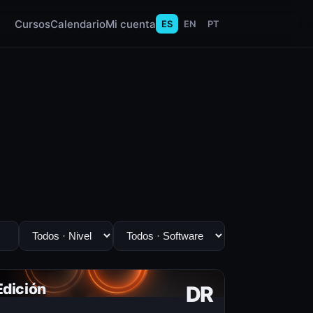
Cursos
Calendario
Mi cuenta
ES
EN
PT
Edición
DR