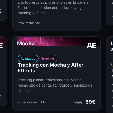
Efectos visuales profesionales en la página
Fusion: composición por nodos, keying,
€
tracking y títulos.
Próximamente
Mocha
E
AE
Avanzado
Tracking
Tracking con Mocha y After
Effects
Tracking planar profesional con Mocha:
reemplazo de pantallas, rótulos y limpieza de
planos.
€
t
59€
79€
20 lecciones · 1 h