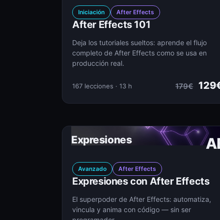
Iniciación
After Effects
After Effects 101
Deja los tutoriales sueltos: aprende el flujo
completo de After Effects como se usa en
producción real.
129
179€
167 lecciones · 13 h
Expresiones
A
Avanzado
After Effects
Expresiones con After Effects
El superpoder de After Effects: automatiza,
vincula y anima con código — sin ser
programador.