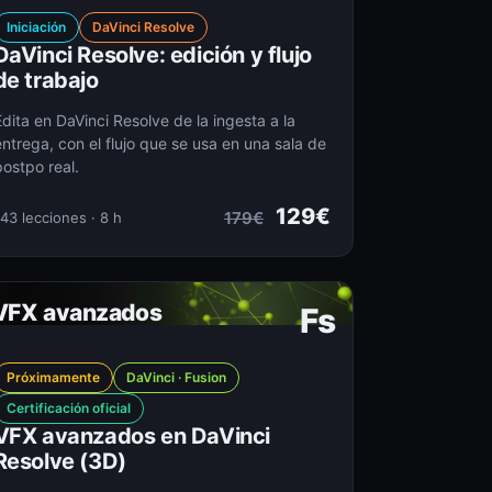
Iniciación
DaVinci Resolve
DaVinci Resolve: edición y flujo
de trabajo
Edita en DaVinci Resolve de la ingesta a la
entrega, con el flujo que se usa en una sala de
postpo real.
129€
179€
43 lecciones · 8 h
VFX avanzados
Fs
Próximamente
DaVinci · Fusion
Certificación oficial
VFX avanzados en DaVinci
Resolve (3D)