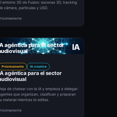
El entorno 3D de Fusion: escenas 3D, tracking
de cámara, partículas y USD.
Próximamente
IA agéntica para el sector
IA
audiovisual
Próximamente
IA creativa
IA agéntica para el sector
audiovisual
Deja de chatear con la IA y empieza a delegar:
agentes que organizan, clasifican y preparan
u material mientras tú editas.
Próximamente