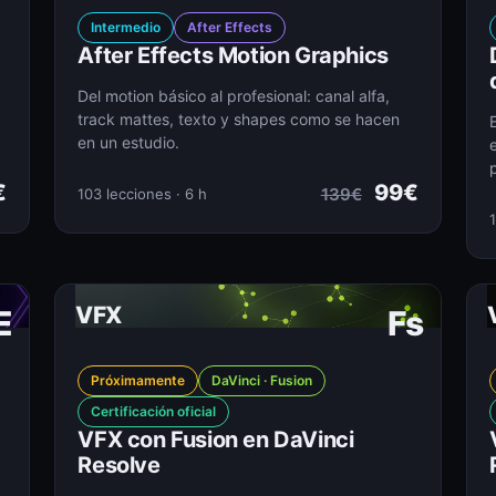
Intermedio
After Effects
After Effects Motion Graphics
Del motion básico al profesional: canal alfa,
track mattes, texto y shapes como se hacen
en un estudio.
€
99€
139€
103 lecciones · 6 h
1
VFX
E
Fs
Próximamente
DaVinci · Fusion
Certificación oficial
VFX con Fusion en DaVinci
Resolve