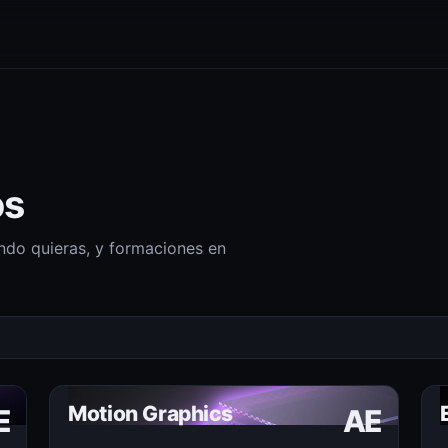
os
do quieras, y formaciones en
Motion Graphics
E
AE