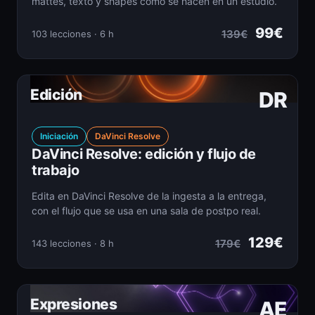
mattes, texto y shapes como se hacen en un estudio.
99€
139€
103 lecciones · 6 h
Edición
DR
Iniciación
DaVinci Resolve
DaVinci Resolve: edición y flujo de
trabajo
Edita en DaVinci Resolve de la ingesta a la entrega,
con el flujo que se usa en una sala de postpo real.
129€
179€
143 lecciones · 8 h
Expresiones
AE