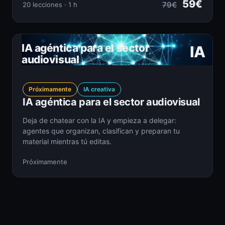
59€
79€
20 lecciones · 1 h
IA agéntica para el sector
IA
audiovisual
Próximamente
IA creativa
IA agéntica para el sector audiovisual
Deja de chatear con la IA y empieza a delegar:
agentes que organizan, clasifican y preparan tu
material mientras tú editas.
Próximamente